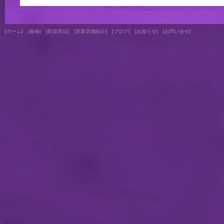
↑
[
ホーム
]
[
振袖
]
[
取扱商品
]
[
新装店舗紹介
]
[
ブログ
]
[
お知らせ
]
[
お問い合せ
]