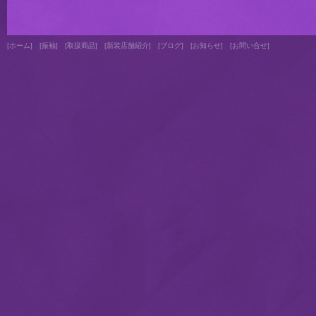
↑
[
ホーム
]
[
振袖
]
[
取扱商品
]
[
新装店舗紹介
]
[
ブログ
]
[
お知らせ
]
[
お問い合せ
]